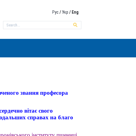
Рус
/
Укр
/
Eng
 вченого звання професора
ердечно вітає свого
подальших справах на благо
ронівського інституту пшениці