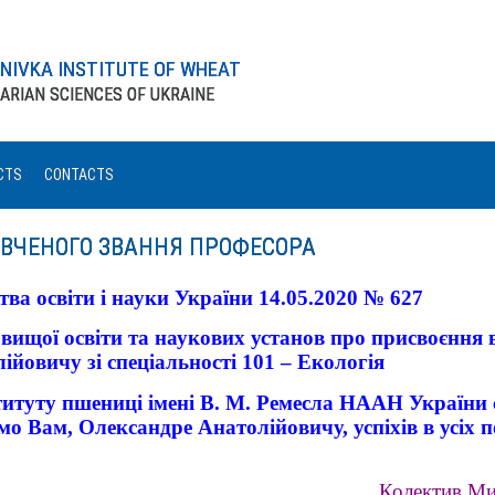
ONIVKA INSTITUTE OF WHEAT
ARIAN SCIENCES OF UKRAINE
CTS
CONTACTS
 ВЧЕНОГО ЗВАННЯ ПРОФЕСОРА
ва освіти і науки України 14.05.2020 № 627
 вищої освіти та наукових установ про присвоєння
йовичу зі спеціальності 101 – Екологія
итуту пшениці імені В. М. Ремесла НААН України с
о Вам, Олександре Анатолійовичу, успіхів в усіх 
Колектив Ми