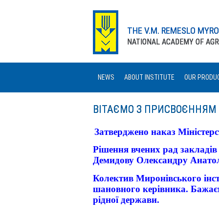
THE V.M. REMESLO MYR
NATIONAL ACADEMY OF AGR
NEWS
ABOUT INSTITUTE
OUR PRODU
ВІТАЄМО З ПРИСВОЄННЯМ
Затверджено наказ Міністерст
Рішення вчених рад закладів
Демидову Олександру Анатолі
Колектив Миронівського інст
шановного керівника. Бажаєм
рідної держави.