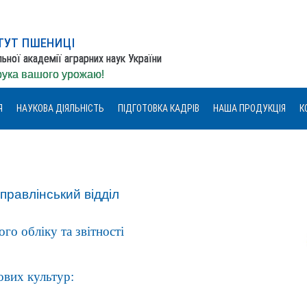
ТУТ ПШЕНИЦІ
льної академії аграрних наук України
орука вашого урожаю!
Я
НАУКОВА ДІЯЛЬНІСТЬ
ПІДГОТОВКА КАДРІВ
НАША ПРОДУКЦІЯ
К
правлінський відділ
го обліку та звітності
нових культур: