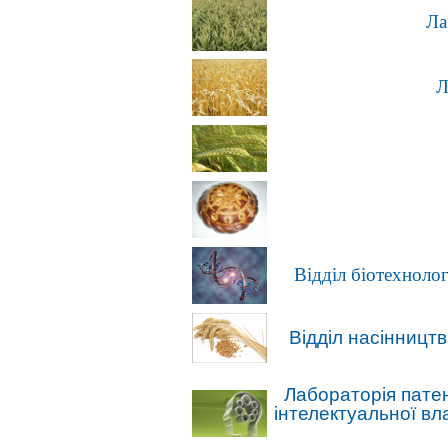
Ла
Л
Відділ біотехнологі
Відділ насінництв
Лабораторія пате
інтелектуальної вл